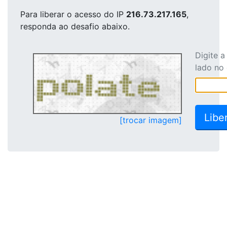
Para liberar o acesso
do IP
216.73.217.165
,
responda ao desafio abaixo.
Digite 
lado no
[trocar imagem]